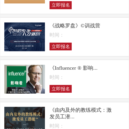
立即报名
《战略罗盘》©训战营
时间：
立即报名
《Influencer ® 影响...
时间：
立即报名
《由内及外的教练模式：激
发员工潜...
时间：