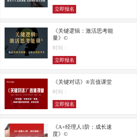
立即报名
《关键逻辑：激活思考能
量》©
时间：
立即报名
《关键对话》®言值课堂
时间：
立即报名
《A+经理人1阶：成长速
度》©