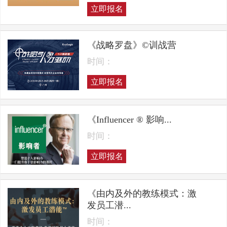
立即报名
《战略罗盘》©训战营
时间：
立即报名
《Influencer ® 影响...
时间：
立即报名
《由内及外的教练模式：激
发员工潜...
时间：