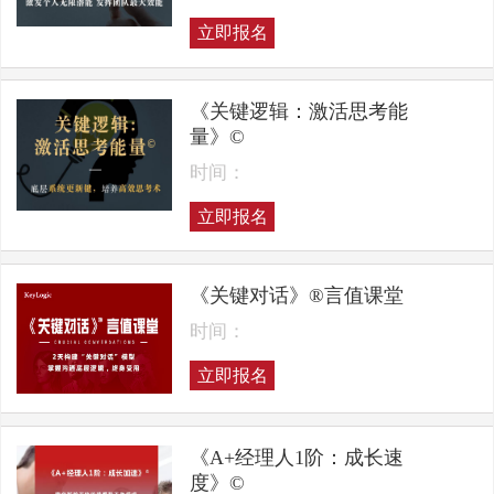
立即报名
《关键逻辑：激活思考能
量》©
时间：
立即报名
《关键对话》®言值课堂
时间：
立即报名
《A+经理人1阶：成长速
度》©