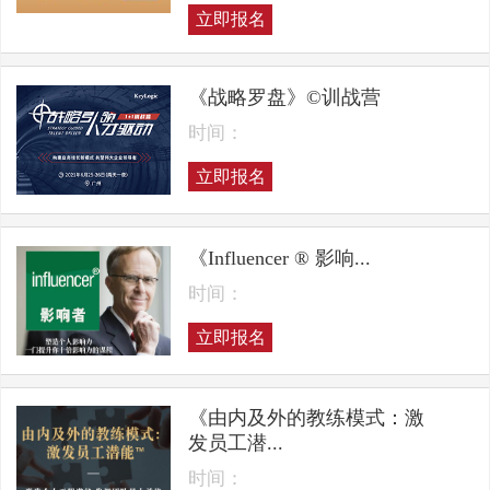
立即报名
《战略罗盘》©训战营
时间：
立即报名
《Influencer ® 影响...
时间：
立即报名
《由内及外的教练模式：激
发员工潜...
时间：