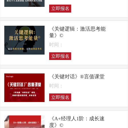
立即报名
《关键逻辑：激活思考能
量》©
时间：
立即报名
《关键对话》®言值课堂
时间：
立即报名
《A+经理人1阶：成长速
度》©